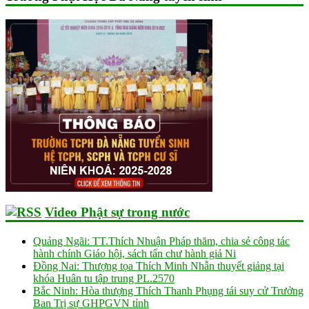
Video Phật sự trong nước
Quảng Ngãi: TT.Thích Nhuận Pháp thăm, chia sẻ công tác
hành chính Giáo hội, sách tấn chư hành giả Ni
Đồng Nai: Thượng tọa Thích Minh Nhẫn thuyết giảng tại
khóa Huân tu tập trung PL.2570
Bắc Ninh: Hòa thượng Thích Thanh Phụng tái suy cử Trưởng
Ban Trị sự GHPGVN tỉnh