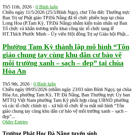
Th5 11th, 2026 ·
0 Bình luận
Chiều ngày 11/5/2026 (25/3/Bính Ngọ), chư Tôn đức Thường trực
Ban Trị sự Phật giáo TP.Đà Nẵng đã tổ chức phiên họp tại chùa
Long Hoa (P.Tam Kỳ, TP.Đà Nẵng) nhằm kiện toàn nhân sự Ban
Tổ chức và khẩn trương triển khai công tác tổ chức tang lễ
HT.Thích Phước Minh – Ủy viên Hội đồng Trị sự Giáo hội Phật...
Phường Tam Kỳ thành lập mô hình “Tôn
giáo chung tay cùng khu dân cư bảo vệ
môi trường xanh – sạch – đẹp” tại chùa
Hòa An
Th5 9th, 2026 ·
0 Bình luận
Chiều ngày 09/05/2026 (nhằm ngày 23/03 năm Bính Ngọ), tại chùa
Hòa An, phường Tam Kỳ, TP. Đà Nẵng, Ban Thường trực Ủy ban
MTTQ Việt Nam phường Tam Kỳ phối hợp cùng UBND phường
và các tổ chức chính trị – xã hội tổ chức lễ ra mắt mô hình “Tôn
giáo chung tay cùng khu dân cư bảo vệ môi trường xanh – sạch –
đẹp”...
Older Entries
Trường Phật Học Đà Nẵng tuyển sinh