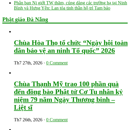
Phân ban Ni giới TW thăm, cúng dàng các trường hạ tại Ninh
Bình và Hưng Yên: Lan tỏa tinh thần hộ trì Tam bảo
Phật giáo Đà Nẵng
Chùa Hòa Thọ tổ chức “Ngày hội toàn
dân bảo vệ an ninh Tổ quốc” 2026
Th7 27th, 2026
·
0 Comment
Chùa Thạnh Mỹ trao 100 phần quà
đến đồng bào Phật tử Cơ Tu nhân kỷ
niệm 79 năm Ngày Thương binh –
Liệt sĩ
Th7 26th, 2026
·
0 Comment