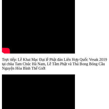
Trực tiếp: Lễ Khai Mạc Đại lễ Phật đản Liên Hợp Quốc Vesak 2019
tại chùa Tam Chúc Hà Nam, Lễ Tắm Phật và Thả Bong Bóng Cầu
Nguyện Hòa Bình Thế Giới