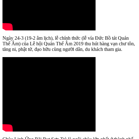
Ngày 24-3 (19-2 âm lịch), lễ chính thức (lễ vía Đức Bồ tát Quán
Thế Âm) của Lễ hội Quán Thế Âm 2019 thu hút hàng vạn chư tôn,
tăng ni, phật tử, đạo hữu cùng người dân, du khách tham gia.