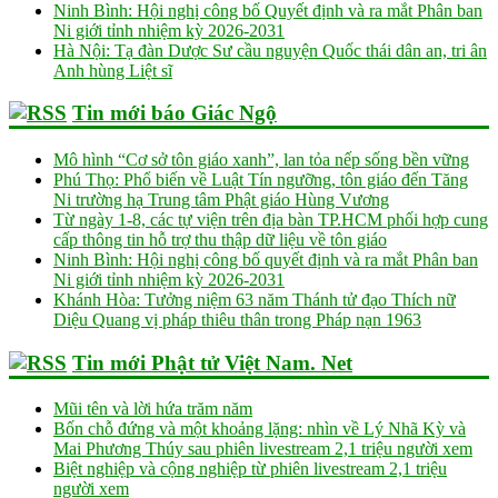
Ninh Bình: Hội nghị công bố Quyết định và ra mắt Phân ban
Ni giới tỉnh nhiệm kỳ 2026-2031
Hà Nội: Tạ đàn Dược Sư cầu nguyện Quốc thái dân an, tri ân
Anh hùng Liệt sĩ
Tin mới báo Giác Ngộ
Mô hình “Cơ sở tôn giáo xanh”, lan tỏa nếp sống bền vững
Phú Thọ: Phổ biến về Luật Tín ngưỡng, tôn giáo đến Tăng
Ni trường hạ Trung tâm Phật giáo Hùng Vương
Từ ngày 1-8, các tự viện trên địa bàn TP.HCM phối hợp cung
cấp thông tin hỗ trợ thu thập dữ liệu về tôn giáo
Ninh Bình: Hội nghị công bố quyết định và ra mắt Phân ban
Ni giới tỉnh nhiệm kỳ 2026-2031
Khánh Hòa: Tưởng niệm 63 năm Thánh tử đạo Thích nữ
Diệu Quang vị pháp thiêu thân trong Pháp nạn 1963
Tin mới Phật tử Việt Nam. Net
Mũi tên và lời hứa trăm năm
Bốn chỗ đứng và một khoảng lặng: nhìn về Lý Nhã Kỳ và
Mai Phương Thúy sau phiên livestream 2,1 triệu người xem
Biệt nghiệp và cộng nghiệp từ phiên livestream 2,1 triệu
người xem