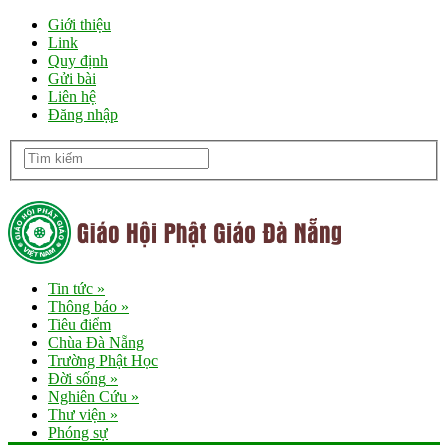
Giới thiệu
Link
Quy định
Gửi bài
Liên hệ
Đăng nhập
Tin tức
»
Thông báo
»
Tiêu điểm
Chùa Đà Nẵng
Trường Phật Học
Đời sống
»
Nghiên Cứu
»
Thư viện
»
Phóng sự