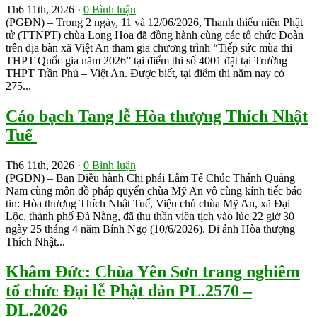
Th6 11th, 2026 ·
0 Bình luận
(PGĐN) – Trong 2 ngày, 11 và 12/06/2026, Thanh thiếu niên Phật
tử (TTNPT) chùa Long Hoa đã đồng hành cùng các tổ chức Đoàn
trên địa bàn xã Việt An tham gia chương trình “Tiếp sức mùa thi
THPT Quốc gia năm 2026” tại điểm thi số 4001 đặt tại Trường
THPT Trần Phú – Việt An. Được biết, tại điểm thi năm nay có
275...
Cáo bạch Tang lễ Hòa thượng Thích Nhật
Tuế
Th6 11th, 2026 ·
0 Bình luận
(PGĐN) – Ban Điều hành Chi phái Lâm Tế Chúc Thánh Quảng
Nam cùng môn đồ pháp quyến chùa Mỹ An vô cùng kính tiếc báo
tin: Hòa thượng Thích Nhật Tuế, Viện chủ chùa Mỹ An, xã Đại
Lộc, thành phố Đà Nẵng, đã thu thần viên tịch vào lúc 22 giờ 30
ngày 25 tháng 4 năm Bính Ngọ (10/6/2026). Di ảnh Hòa thượng
Thích Nhật...
Khâm Đức: Chùa Yên Sơn trang nghiêm
tổ chức Đại lễ Phật đản PL.2570 –
DL.2026