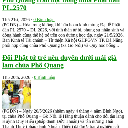
PL.2570
Th5 21st, 2026 ·
0 Bình luận
(PGĐN) – Hòa trong không khí hân hoan kính mừng Đại lễ Phật
đản PL.2570 – DL.2026, với tinh thần từ bi, phụng sự nhân sinh và
đồng hành cùng thế hệ trẻ trên con đường học tập, ngày 21/5/2026,
Ban Kinh tế Tài chánh – Từ thiện Xã hội GHPGVN TP. Đà Nẵng
phối hợp cùng chùa Phổ Quang (xã Gò Nổi) và Quỹ học bổng...
Đôi Phật tử trẻ nên duyên dưới mái già
lam chùa Phổ Quang
Th5 20th, 2026 ·
0 Bình luận
(PGĐN) – Ngày 20/5/2026 (nhằm ngày 4 tháng 4 năm Bính Ngọ),
tại chùa Phổ Quang – Gò Nổi, lễ Hằng thuận dành cho đôi tân lang
Huỳnh Duy Hiếu (pháp danh Đức Thuận) và tân nương Thái
Thanh Thuỷ (pháp danh Nhuận Thiện) đã được trang nghiêm cử