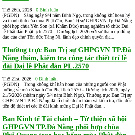
Th5 26th, 2026 ·
0 Bình luận
(PGĐN) – Sáng ngày 9/4 năm Bính Ngọ, trong không khí hoan hỷ
và thanh tịnh của mùa Phật đản, Ban Trị sự GHPGVN Tp Đà Nẵng
phối hợp chùa Yên Sơn (xã Khâm Đức) trang nghiêm tổ chức Đại
lễ Phật đản Phật lịch 2570 – Dương lịch 2026 với sự tham dự đông
đảo của chư Tôn đức Tăng Ni, lãnh đạo chính quyền địa...
Thường trực Ban Trị sự GHPGVN TP.Đà
Nẵng thăm, kiểm tra công tác thiết trí lễ
đài Đại lễ Phật đản PL.2570
Th5 21st, 2026 ·
0 Bình luận
(PGĐN) – Trong không khí hân hoan của những người con Phật
hướng về mùa Khánh đản Phật lịch 2570 – Dương lịch 2026, ngày
21/5/2026 (nhằm ngày 5/4 năm Bính Ngọ), Thường trực Ban Trị sự
GHPGVN TP. Đà Nẵng đã tổ chức đoàn thăm và kiểm tra, đôn đốc
tiến độ thiết trí các lễ đài kính mừng Đại lễ Phật đản...
Ban Kinh tế Tài chánh – Từ thiện xã hội
GHPGVN TP.Đà Nẵng phối hợp chùa
Phổ Quang trao học bổng mùa Phật đản