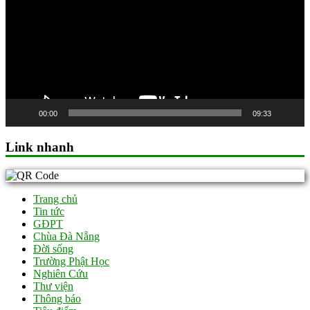
00:00
09:33
Link nhanh
Trang chủ
Tin tức
GĐPT
Chùa Đà Nẵng
Đời sống
Trường Phật Học
Nghiên Cứu
Thư viện
Thông báo