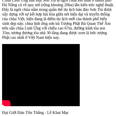
Chùa Linh Ứng Bãi Bụt Sơn Trà là ngôi chùa lớn nhất ở thành phố
Đà Nẵng cả về quy mô (rộng khoảng 20ha) lẫn kiến trúc nghệ thuật.
Đây là ngôi chùa nằm trong quần thể du lịch bán đảo Sơn Trà được
xây dựng với sự kết hợp hài hòa giữa nét hiện đại và truyền thống
của chùa Việt, hiện đang là điểm du lịch mới của thành phố biển
xinh đẹp này. chùa linh ứng sơn trà Tượng Phật Bà Quan Thế Âm
trên sân chùa Linh Ứng với chiều cao 67m, đường kính tòa sen
35m, tương đương tòa nhà 30 tầng đang được xem là bức tượng
Phật cao nhất ở Việt Nam hiện nay.
Đại Giới Đàn Tôn Thắng - Lễ Khai Mạc