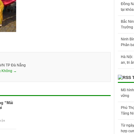
Đồng Na
tại khó
Bắc Nin
Trưởng 
Ninh Bì
Phân ba
Hà Nội:
an, tri 
GVN TP Đà Nẵng
g Không →
Mô hình
vững
ng “Mái
ại
Phú Thọ
Tăng Ni
luận
Từ ngày
hợp cung