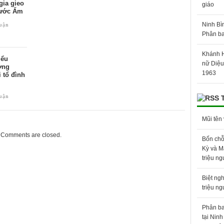
gia gieo
giáo
hước Ấm
luận
Ninh Bì
Phân ba
Khánh H
iểu
nữ Diệu
ợng
1963
 tổ đình
luận
Mũi tên
Comments are closed.
Bốn chỗ
Kỳ và M
triệu n
Biệt ng
triệu n
Phân ba
tại Ninh