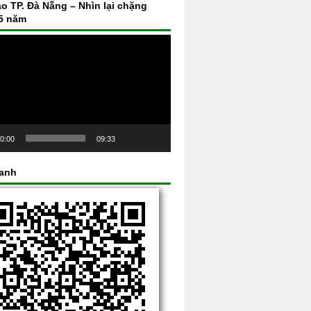
áo TP. Đà Nẵng – Nhìn lại chặng
5 năm
0:00
09:33
hanh