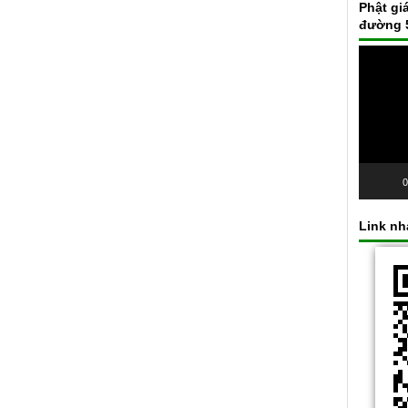
Phật gi
đường 
Trình
chơi
Video
0
Link n