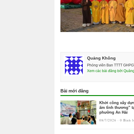
Quảng Không
Phóng viên Ban TTTT GHP
Xem các bài đăng bởi Quản
Bài mới đăng
Khởi công xây dự
ấm tình thương” t
phường An Hải
08/7/2026 ·
0 Bình 