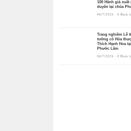
100 Hành giả xuất 
duyên tại chùa P
08/7/2026 ·
0 Bình 
Trang nghiêm Lễ t
tường cố Hòa thư
Thích Hạnh Hoa tại
Phước Lâm
08/7/2026 ·
0 Bình 