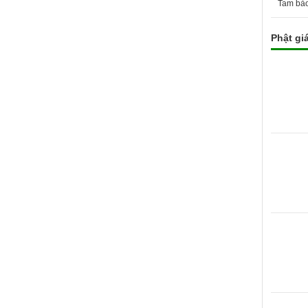
Tam bả
Phật gi