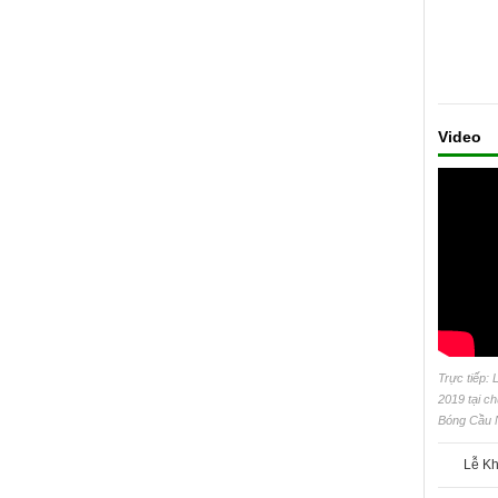
Video
Trực tiếp:
2019 tại 
Bóng Cầu 
Lễ Kh