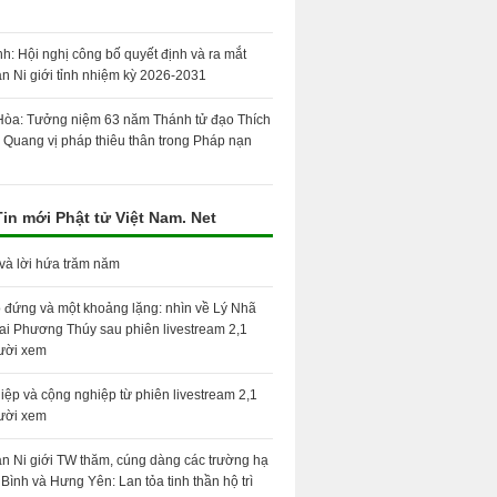
nh: Hội nghị công bố quyết định và ra mắt
n Ni giới tỉnh nhiệm kỳ 2026-2031
òa: Tưởng niệm 63 năm Thánh tử đạo Thích
 Quang vị pháp thiêu thân trong Pháp nạn
Tin mới Phật tử Việt Nam. Net
 và lời hứa trăm năm
 đứng và một khoảng lặng: nhìn về Lý Nhã
ai Phương Thúy sau phiên livestream 2,1
gười xem
hiệp và cộng nghiệp từ phiên livestream 2,1
gười xem
n Ni giới TW thăm, cúng dàng các trường hạ
 Bình và Hưng Yên: Lan tỏa tinh thần hộ trì