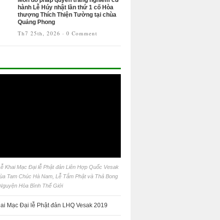
Môn đồ pháp quyến trang nghiêm cử
hành Lễ Húy nhật lần thứ 1 cố Hòa
thượng Thích Thiện Tường tại chùa
Quảng Phong
Th7 25th, 2026
·
0 Comment
 Lễ Khai Mạc Đại lễ Phật đản Liên Hợp Quốc Vesak
chùa Tam Chúc Hà Nam, Lễ Tắm Phật và Thả Bong
Nguyện Hòa Bình Thế Giới
ai Mạc Đại lễ Phật đản LHQ Vesak 2019