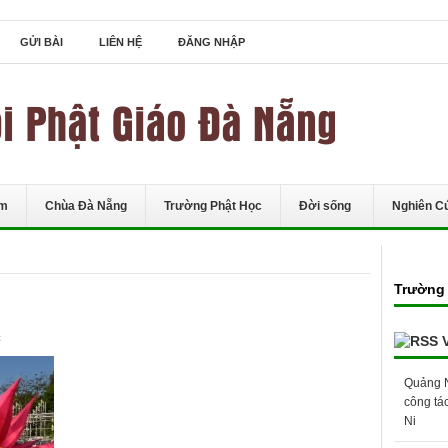
GỬI BÀI
LIÊN HỆ
ĐĂNG NHẬP
ểm
Chùa Đà Nẵng
Trường Phật Học
Đời sống
Nghiên C
Trường 
ở
t
DSC_5933
Quảng N
công tá
Ni