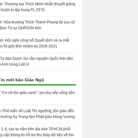
i: Thượng tọa Thích Minh Nhẫn thuyết giảng
a Huân tu tập trung PL.2570
h: Hòa thượng Thích Thanh Phụng tái suy cử
Ban Trị sự GHPGVN tỉnh
nh: Hội nghị công bố Quyết định và ra mắt
n Ni giới tỉnh nhiệm kỳ 2026-2031
 Tạ đàn Dược Sư cầu nguyện Quốc thái dân
ân Anh hùng Liệt sĩ
Tin mới báo Giác Ngộ
 “Cơ sở tôn giáo xanh”, lan tỏa nếp sống bền
: Phổ biến về Luật Tín ngưỡng, tôn giáo đến
 trường hạ Trung tâm Phật giáo Hùng Vương
 1-8, các tự viện trên địa bàn TP.HCM phối
 cấp thông tin hỗ trợ thu thập dữ liệu về tôn