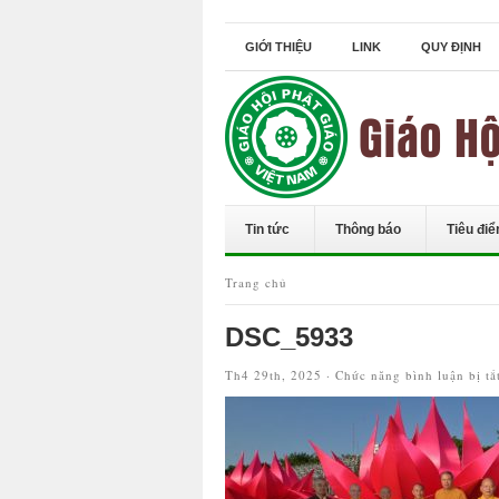
GIỚI THIỆU
LINK
QUY ĐỊNH
Tin tức
Thông báo
Tiêu đi
Trang chủ
DSC_5933
Th4 29th, 2025 ·
Chức năng bình luận bị tắ