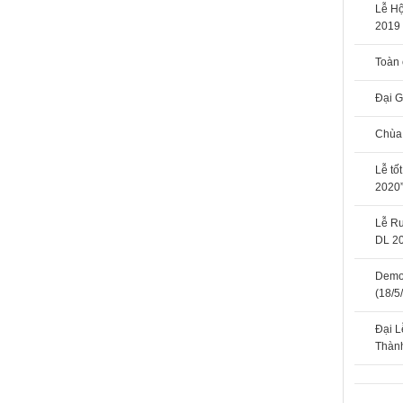
Lễ H
2019
Toàn
Đại G
Chùa
Lễ tố
2020”
Lễ Rư
DL 2
Demo 
(18/5
Đại L
Thàn