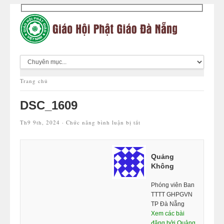
Trang chủ
DSC_1609
ở
Th9 9th, 2024 ·
Chức năng bình luận bị tắt
DSC_1609
Quảng
Không
Phóng viên Ban
TTTT GHPGVN
TP Đà Nẵng
Xem các bài
đăng bởi Quảng