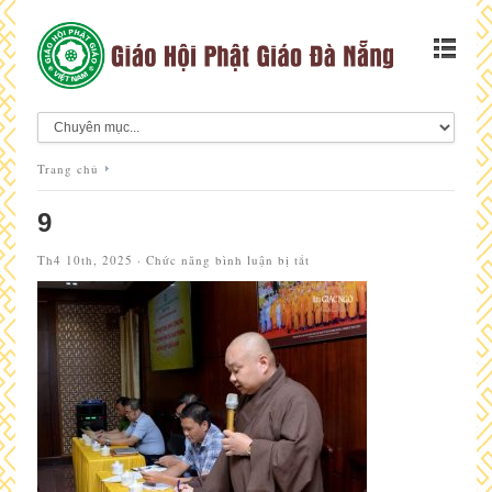
Trang chủ
9
ở
Th4 10th, 2025 ·
Chức năng bình luận bị tắt
9