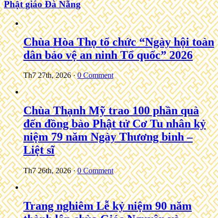
Phật giáo Đà Nẵng
Chùa Hòa Thọ tổ chức “Ngày hội toàn
dân bảo vệ an ninh Tổ quốc” 2026
Th7 27th, 2026
·
0 Comment
Chùa Thạnh Mỹ trao 100 phần quà
đến đồng bào Phật tử Cơ Tu nhân kỷ
niệm 79 năm Ngày Thương binh –
Liệt sĩ
Th7 26th, 2026
·
0 Comment
Trang nghiêm Lễ kỷ niệm 90 năm