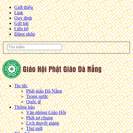
Giới thiệu
Link
Quy định
Gửi bài
Liên hệ
Đăng nhập
Tin tức
Phật giáo Đà Nẵng
Trong nước
Quốc tế
Thông báo
Văn phòng Giáo Hội
Phật sự chung
Lịch thuyết giảng
Thư mời