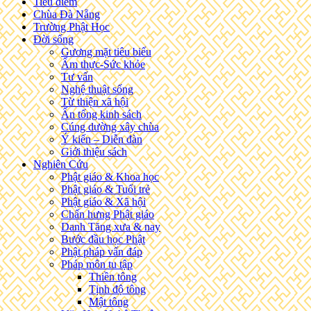
Tiêu điểm
Chùa Đà Nẵng
Trường Phật Học
Đời sống
Gương mặt tiêu biểu
Ẩm thực-Sức khỏe
Tư vấn
Nghệ thuật sống
Từ thiện xã hội
Ấn tống kinh sách
Cúng dường xây chùa
Ý kiến – Diễn đàn
Giới thiệu sách
Nghiên Cứu
Phật giáo & Khoa học
Phật giáo & Tuổi trẻ
Phật giáo & Xã hội
Chấn hưng Phật giáo
Danh Tăng xưa & nay
Bước đầu học Phật
Phật pháp vấn đáp
Pháp môn tu tập
Thiền tông
Tịnh độ tông
Mật tông