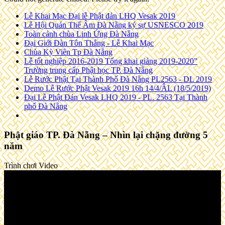
Lễ Khai Mạc Đại lễ Phật đản LHQ Vesak 2019
Lễ Hội Quán Thế Âm Đà Nẵng ký sự USNESCO 2019
Toàn cảnh chùa Linh Ứng Đà Nẵng
Đại Giới Đàn Tôn Thắng - Lễ Khai Mạc
Chùa Kỳ Viên Tp Đà Nẵng
Lễ tốt nghiệp 2016-2019 Tổng khai giảng 2019-2020”
Trường trung cấp Phật học TP. Đà Nẵng
Lễ Rước Phật Tại Thành Phố Đà Nẵng PL2563 - DL 2019
Demo Lễ Rước Phật Vesak 2019 16h 14/4/ÂL (18/5/2019)
Đại Lễ Phật Đản Vesak LHQ 2019 - PL. 2563 Tại Thành
phố Đà Nẵng
Phật giáo TP. Đà Nẵng – Nhìn lại chặng đường 5
năm
Trình chơi Video