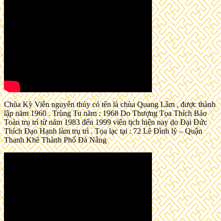
Chùa Kỳ Viên nguyên thủy có tên là chùa Quang Lâm , được thành
lập năm 1960 . Trùng Tu năm : 1968 Do Thượng Tọa Thích Bảo
Toàn trụ trì từ năm 1983 đến 1999 viên tịch hiện nay do Đại Đức
Thích Đạo Hạnh làm trụ trì . Tọa lạc tại : 72 Lê Đình lý – Quận
Thanh Khê Thành Phố Đà Nẵng