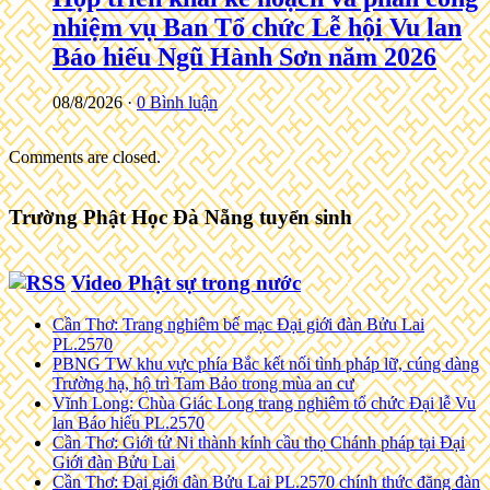
nhiệm vụ Ban Tổ chức Lễ hội Vu lan
Báo hiếu Ngũ Hành Sơn năm 2026
08/8/2026 ·
0 Bình luận
Comments are closed.
Trường Phật Học Đà Nẵng tuyển sinh
Video Phật sự trong nước
Cần Thơ: Trang nghiêm bế mạc Đại giới đàn Bửu Lai
PL.2570
PBNG TW khu vực phía Bắc kết nối tình pháp lữ, cúng dàng
Trường hạ, hộ trì Tam Bảo trong mùa an cư
Vĩnh Long: Chùa Giác Long trang nghiêm tổ chức Đại lễ Vu
lan Báo hiếu PL.2570
Cần Thơ: Giới tử Ni thành kính cầu thọ Chánh pháp tại Đại
Giới đàn Bửu Lai
Cần Thơ: Đại giới đàn Bửu Lai PL.2570 chính thức đăng đàn