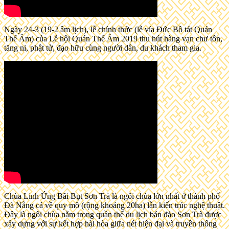
Ngày 24-3 (19-2 âm lịch), lễ chính thức (lễ vía Đức Bồ tát Quán
Thế Âm) của Lễ hội Quán Thế Âm 2019 thu hút hàng vạn chư tôn,
tăng ni, phật tử, đạo hữu cùng người dân, du khách tham gia.
Chùa Linh Ứng Bãi Bụt Sơn Trà là ngôi chùa lớn nhất ở thành phố
Đà Nẵng cả về quy mô (rộng khoảng 20ha) lẫn kiến trúc nghệ thuật.
Đây là ngôi chùa nằm trong quần thể du lịch bán đảo Sơn Trà được
xây dựng với sự kết hợp hài hòa giữa nét hiện đại và truyền thống