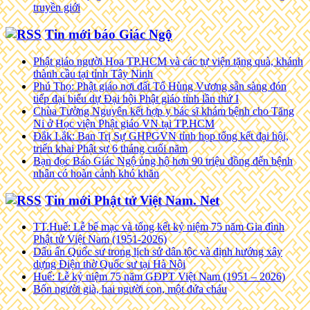
truyền giới
Tin mới báo Giác Ngộ
Phật giáo người Hoa TP.HCM và các tự viện tặng quà, khánh
thành cầu tại tỉnh Tây Ninh
Phú Thọ: Phật giáo nơi đất Tổ Hùng Vương sẵn sàng đón
tiếp đại biểu dự Đại hội Phật giáo tỉnh lần thứ I
Chùa Tường Nguyên kết hợp y bác sĩ khám bệnh cho Tăng
Ni ở Học viện Phật giáo VN tại TP.HCM
Đắk Lắk: Ban Trị Sự GHPGVN tỉnh họp tổng kết đại hội,
triển khai Phật sự 6 tháng cuối năm
Bạn đọc Báo Giác Ngộ ủng hộ hơn 90 triệu đồng đến bệnh
nhân có hoàn cảnh khó khăn
Tin mới Phật tử Việt Nam. Net
TT.Huế: Lễ bế mạc và tổng kết kỷ niệm 75 năm Gia đình
Phật tử Việt Nam (1951-2026)
Dấu ấn Quốc sư trong lịch sử dân tộc và định hướng xây
dựng Điện thờ Quốc sư tại Hà Nội
Huế: Lễ kỷ niệm 75 năm GĐPT Việt Nam (1951 – 2026)
Bốn người già, hai người con, một đứa cháu