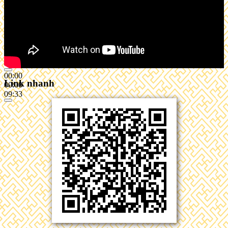
00:00
Link nhanh
00:00
09:33