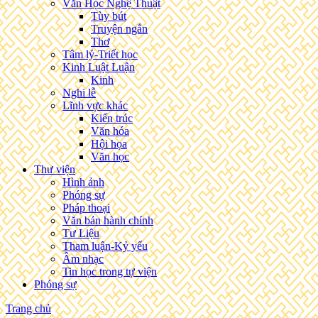
Văn Học Nghệ Thuật
Tùy bút
Truyện ngắn
Thơ
Tâm lý-Triết học
Kinh Luật Luận
Kinh
Nghi lễ
Lĩnh vực khác
Kiến trúc
Văn hóa
Hội họa
Văn học
Thư viện
Hình ảnh
Phóng sự
Pháp thoại
Văn bản hành chính
Tư Liệu
Tham luận-Kỷ yếu
Âm nhạc
Tin học trong tự viện
Phóng sự
Trang chủ