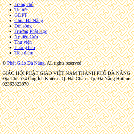
Trang chủ
Tin tức
GĐPT
Chùa Đà Nẵng
Đời sống
Trường Phật Học
Nghiên Cứu
Thư viện
Thông báo
Tiêu điểm
©
Phật Giáo Đà Nẵng
. All rights reserved.
GIÁO HỘI PHẬT GIÁO VIỆT NAM THÀNH PHỐ ĐÀ NẴNG
Địa Chỉ: 574 Ông Ích Khiêm - Q. Hải Châu - Tp. Đà Nẵng Hotline:
02363823870