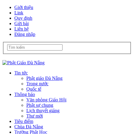
Giới thiệu
Link
Quy định
Gửi bài
Liên hệ
Đăng nhập
Tin tức
Phật giáo Đà Nẵng
Trong nước
Quốc tế
Thông báo
Văn phòng Giáo Hội
Phật sự chung
Lịch thuyết giảng
Thư mời
Tiêu điểm
Chùa Đà Nẵng
Trường Phật Học