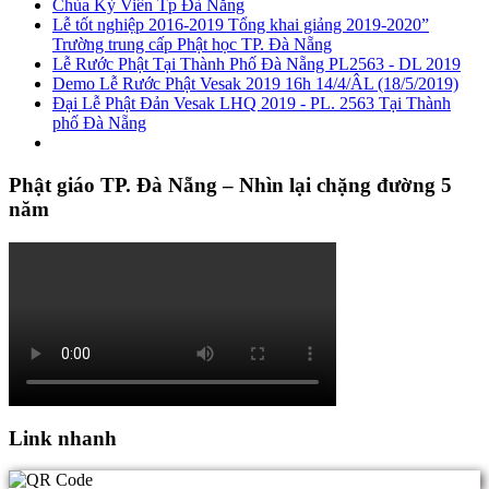
Chùa Kỳ Viên Tp Đà Nẵng
Lễ tốt nghiệp 2016-2019 Tổng khai giảng 2019-2020”
Trường trung cấp Phật học TP. Đà Nẵng
Lễ Rước Phật Tại Thành Phố Đà Nẵng PL2563 - DL 2019
Demo Lễ Rước Phật Vesak 2019 16h 14/4/ÂL (18/5/2019)
Đại Lễ Phật Đản Vesak LHQ 2019 - PL. 2563 Tại Thành
phố Đà Nẵng
Phật giáo TP. Đà Nẵng – Nhìn lại chặng đường 5
năm
Link nhanh