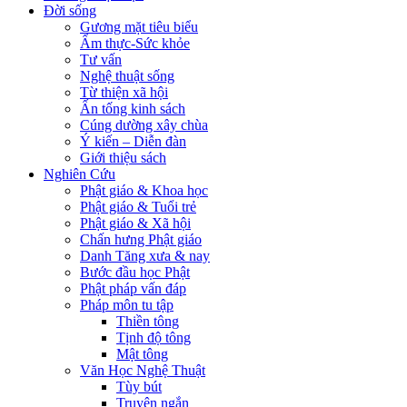
Đời sống
Gương mặt tiêu biểu
Ẩm thực-Sức khỏe
Tư vấn
Nghệ thuật sống
Từ thiện xã hội
Ấn tống kinh sách
Cúng dường xây chùa
Ý kiến – Diễn đàn
Giới thiệu sách
Nghiên Cứu
Phật giáo & Khoa học
Phật giáo & Tuổi trẻ
Phật giáo & Xã hội
Chấn hưng Phật giáo
Danh Tăng xưa & nay
Bước đầu học Phật
Phật pháp vấn đáp
Pháp môn tu tập
Thiền tông
Tịnh độ tông
Mật tông
Văn Học Nghệ Thuật
Tùy bút
Truyện ngắn