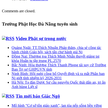
Comments are closed.
Trường Phật Học Đà Nẵng tuyển sinh
Video Phật sự trong nước
Quảng Ngãi: TT.Thích Nhuận Pháp thăm, chia sẻ công tác
hành chính Giáo hội, sách tấn chư hành giả Ni
Đồng Nai: Thượng tọa Thích Minh Nhẫn thuyết giảng tại
khóa Huân tu tập trung PL.2570
Bắc Ninh: Hòa thượng Thích Thanh Phụng tái suy cử Trưởng
Ban Trị sự GHPGVN tỉnh
Ninh Bình: Hội nghị công bố Quyết định và ra mắt Phân ban
Ni giới tỉnh nhiệm kỳ 2026-2031
Hà Nội: Tạ đàn Dược Sư cầu nguyện Quốc thái dân an, tri ân
Anh hùng Liệt sĩ
Tin mới báo Giác Ngộ
Mô hình “Cơ sở tôn giáo xanh”, lan tỏa nếp sống bền vững