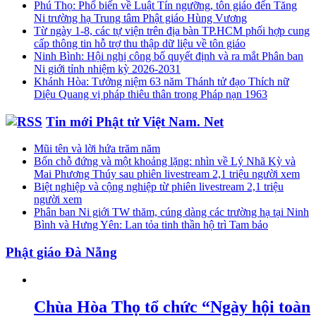
Phú Thọ: Phổ biến về Luật Tín ngưỡng, tôn giáo đến Tăng
Ni trường hạ Trung tâm Phật giáo Hùng Vương
Từ ngày 1-8, các tự viện trên địa bàn TP.HCM phối hợp cung
cấp thông tin hỗ trợ thu thập dữ liệu về tôn giáo
Ninh Bình: Hội nghị công bố quyết định và ra mắt Phân ban
Ni giới tỉnh nhiệm kỳ 2026-2031
Khánh Hòa: Tưởng niệm 63 năm Thánh tử đạo Thích nữ
Diệu Quang vị pháp thiêu thân trong Pháp nạn 1963
Tin mới Phật tử Việt Nam. Net
Mũi tên và lời hứa trăm năm
Bốn chỗ đứng và một khoảng lặng: nhìn về Lý Nhã Kỳ và
Mai Phương Thúy sau phiên livestream 2,1 triệu người xem
Biệt nghiệp và cộng nghiệp từ phiên livestream 2,1 triệu
người xem
Phân ban Ni giới TW thăm, cúng dàng các trường hạ tại Ninh
Bình và Hưng Yên: Lan tỏa tinh thần hộ trì Tam bảo
Phật giáo Đà Nẵng
Chùa Hòa Thọ tổ chức “Ngày hội toàn