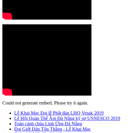
Could not generate embed. Please try it again.
Lễ Khai Mạc Đại lễ Phật đản LHQ Vesak 2019
Lễ Hội Quán Thế Âm Đà Nẵng ký sự USNESCO 2019
Toàn cảnh chùa Linh Ứng Đà Nẵng
Đại Giới Đàn Tôn Thắng - Lễ Khai Mạc