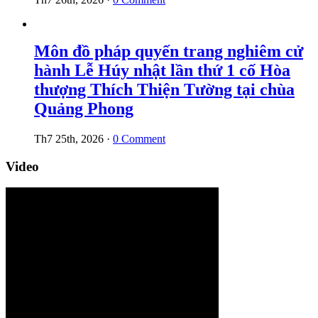
Môn đồ pháp quyến trang nghiêm cử
hành Lễ Húy nhật lần thứ 1 cố Hòa
thượng Thích Thiện Tường tại chùa
Quảng Phong
Th7 25th, 2026
·
0 Comment
Video