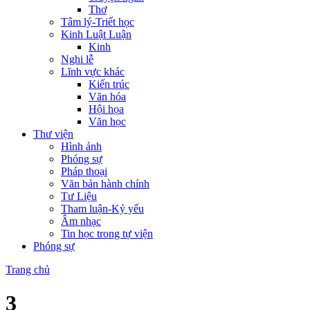
Thơ
Tâm lý-Triết học
Kinh Luật Luận
Kinh
Nghi lễ
Lĩnh vực khác
Kiến trúc
Văn hóa
Hội họa
Văn học
Thư viện
Hình ảnh
Phóng sự
Pháp thoại
Văn bản hành chính
Tư Liệu
Tham luận-Kỷ yếu
Âm nhạc
Tin học trong tự viện
Phóng sự
Trang chủ
3