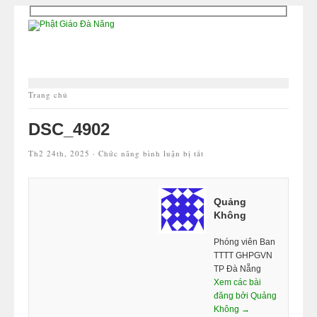
Trang chủ
DSC_4902
ở
Th2 24th, 2025 ·
Chức năng bình luận bị tắt
DSC_4902
Quảng
Không
Phóng viên Ban
TTTT GHPGVN
TP Đà Nẵng
Xem các bài
đăng bởi Quảng
Không →