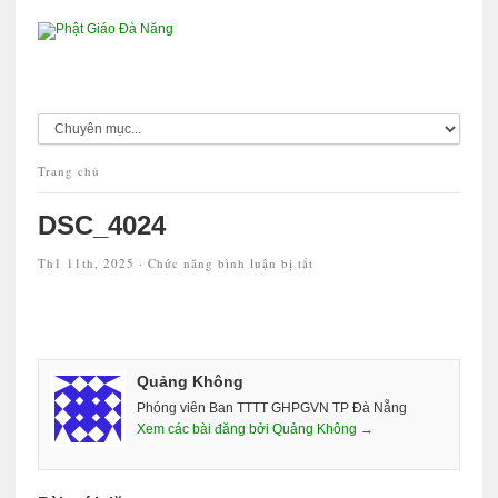
Trang chủ
DSC_4024
ở
Th1 11th, 2025 ·
Chức năng bình luận bị tắt
DSC_4024
Quảng Không
Phóng viên Ban TTTT GHPGVN TP Đà Nẵng
Xem các bài đăng bởi Quảng Không →