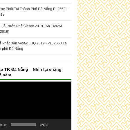
ớc Phật Tại Thành Phố Đà Nẵng PL2563 -
019
Lễ Rước Phật Vesak 2019 16h 14/4/ÂL
/2019)
ễ Phật Đản Vesak LHQ 2019 - PL. 2563 Tại
h phố Đà Nẵng
áo TP. Đà Nẵng – Nhìn lại chặng
5 năm
0:00
09:33