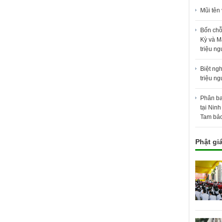
Mũi tên
Bốn chỗ
Kỳ và M
triệu n
Biệt ng
triệu n
Phân ba
tại Ninh
Tam bả
Phật gi