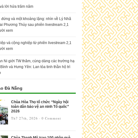
 và lời hứa trăm năm
 đứng và một khoảng lặng: nhìn về Lý Nhã
ai Phương Thúy sau phiên livestream 2,1
gười xem
hiệp và cộng nghiệp từ phiên livestream 2,1
gười xem
n Ni giới TW thăm, cúng dàng các trường hạ
 Bình và Hưng Yên: Lan tỏa tinh thần hộ trì
o
áo Đà Nẵng
Chùa Hòa Thọ tổ chức “Ngày hội
toàn dân bảo vệ an ninh Tổ quốc”
2026
Th7 27th, 2026
·
0 Comment
Chùa Thạnh Mỹ trao 100 phần quà