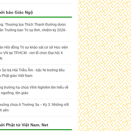
mới báo Giác Ngộ
g: Thượng tọa Thích Thanh Đường được
tân Trưởng ban Trị sự tỉnh, nhiệm kỳ 2026-
àn Hội đồng Trị sự khảo sát cơ sở Học viện
áo VN tại TP.HCM - nơi tổ chức Đại hội X
N
h Sư bà Hải Triều Âm - bậc Ni trưởng tiêu
a Phật giáo Việt Nam
g trường hạ chùa Vĩnh Nghiêm tìm hiểu về
n ngưỡng, tôn giáo
huông chùa ở Trường Sa – Kỳ 3: Những nốt
nh yên
ới Phật tử Việt Nam. Net