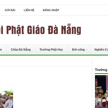
GỬI BÀI
LIÊN HỆ
ĐĂNG NHẬP
ểm
Chùa Đà Nẵng
Trường Phật Học
Đời sống
Nghiên C
Trường 
ở
t
DSC_4105