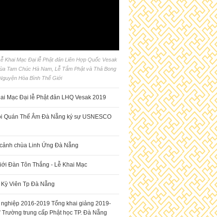
 Lễ Khai Mạc Đại lễ Phật đản Liên Hợp Quốc Vesak
chùa Tam Chúc Hà Nam, Lễ Tắm Phật và Thả Bong
Nguyện Hòa Bình Thế Giới
ai Mạc Đại lễ Phật đản LHQ Vesak 2019
ội Quán Thế Âm Đà Nẵng ký sự USNESCO
 cảnh chùa Linh Ứng Đà Nẵng
iới Đàn Tôn Thắng - Lễ Khai Mạc
 Kỳ Viên Tp Đà Nẵng
t nghiệp 2016-2019 Tổng khai giảng 2019-
 Trường trung cấp Phật học TP. Đà Nẵng