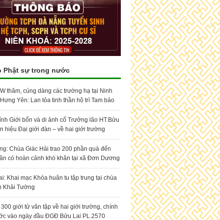
o Phật sự trong nước
 thăm, cúng dàng các trường hạ tại Ninh
 Hưng Yên: Lan tỏa tinh thần hộ trì Tam bảo
ỉnh Giới bổn và di ảnh cố Trưởng lão HT.Bửu
n hiệu Đại giới đàn – về hai giới trường
g: Chùa Giác Hải trao 200 phần quà đến
ân có hoàn cảnh khó khăn tại xã Đơn Dương
i: Khai mạc Khóa huân tu tập trung tại chùa
n Khải Tường
00 giới tử vân tập về hai giới trường, chính
ớc vào ngày đầu ĐGĐ Bửu Lai PL.2570