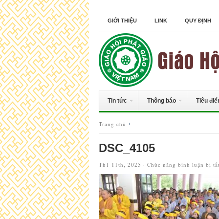
GIỚI THIỆU
LINK
QUY ĐỊNH
Tin tức
Thông báo
Tiêu đi
Trang chủ
DSC_4105
Th1 11th, 2025 ·
Chức năng bình luận bị tắ