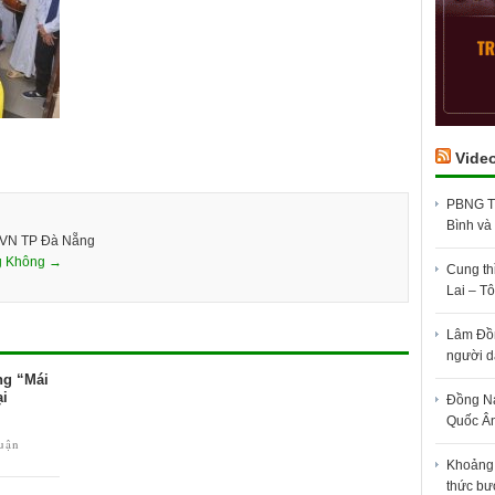
Vide
PBNG TW
Bình và
GVN TP Đà Nẵng
g Không →
Cung th
Lai – Tô
Lâm Đồn
người d
ng “Mái
ại
Đồng Na
Quốc Â
luận
Khoảng 3
thức bư