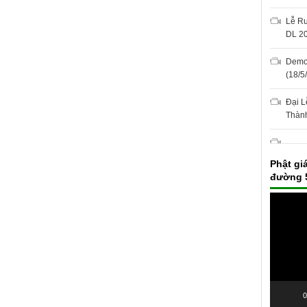
Lễ Rư
DL 2
Demo 
(18/5
Đại L
Thàn
Phật gi
đường 
Trình
chơi
Video
0