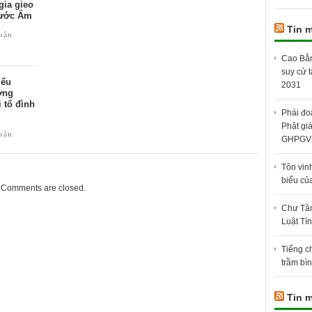
gia gieo
hước Ấm
Tin 
luận
Cao Bằn
suy cử 
iểu
2031
ợng
 tổ đình
Phái đo
Phật gi
luận
GHPGV
Tôn vin
biểu củ
Comments are closed.
Chư Tăn
Luật Tí
Tiếng c
trầm bì
Tin m