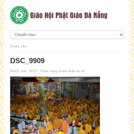
Trang chủ
DSC_9909
ở
Th10 2nd, 2025 ·
Chức năng bình luận bị tắt
DSC_9909