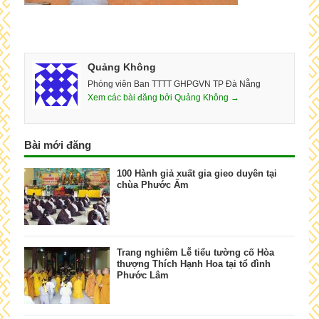
Quảng Không
Phóng viên Ban TTTT GHPGVN TP Đà Nẵng
Xem các bài đăng bởi Quảng Không →
Bài mới đăng
100 Hành giả xuất gia gieo duyên tại
chùa Phước Ấm
Trang nghiêm Lễ tiểu tường cố Hòa
thượng Thích Hạnh Hoa tại tổ đình
Phước Lâm