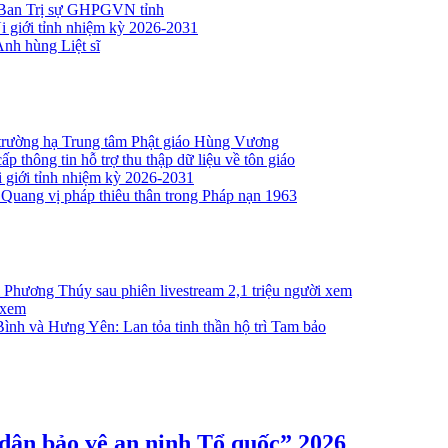
 Ban Trị sự GHPGVN tỉnh
i giới tỉnh nhiệm kỳ 2026-2031
nh hùng Liệt sĩ
 trường hạ Trung tâm Phật giáo Hùng Vương
 thông tin hỗ trợ thu thập dữ liệu về tôn giáo
i giới tỉnh nhiệm kỳ 2026-2031
uang vị pháp thiêu thân trong Pháp nạn 1963
Phương Thúy sau phiên livestream 2,1 triệu người xem
i xem
ình và Hưng Yên: Lan tỏa tinh thần hộ trì Tam bảo
dân bảo vệ an ninh Tổ quốc” 2026