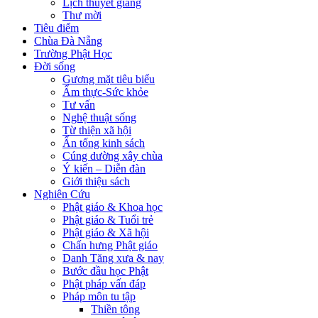
Lịch thuyết giảng
Thư mời
Tiêu điểm
Chùa Đà Nẵng
Trường Phật Học
Đời sống
Gương mặt tiêu biểu
Ẩm thực-Sức khỏe
Tư vấn
Nghệ thuật sống
Từ thiện xã hội
Ấn tống kinh sách
Cúng dường xây chùa
Ý kiến – Diễn đàn
Giới thiệu sách
Nghiên Cứu
Phật giáo & Khoa học
Phật giáo & Tuổi trẻ
Phật giáo & Xã hội
Chấn hưng Phật giáo
Danh Tăng xưa & nay
Bước đầu học Phật
Phật pháp vấn đáp
Pháp môn tu tập
Thiền tông