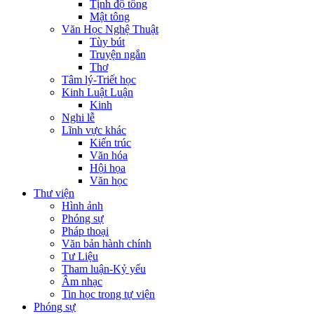
Tịnh độ tông
Mật tông
Văn Học Nghệ Thuật
Tùy bút
Truyện ngắn
Thơ
Tâm lý-Triết học
Kinh Luật Luận
Kinh
Nghi lễ
Lĩnh vực khác
Kiến trúc
Văn hóa
Hội họa
Văn học
Thư viện
Hình ảnh
Phóng sự
Pháp thoại
Văn bản hành chính
Tư Liệu
Tham luận-Kỷ yếu
Âm nhạc
Tin học trong tự viện
Phóng sự