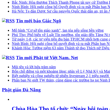
Bắc Ninh: Hòa thượng Thích Thanh Phụng tái suy cử Trưởng
Ninh Bình: Hội nghị công bố Quyết định và ra mắt Phân ban N
Hà Nội: Tạ đàn Dược Sư cầu nguyện Quốc thái dân an, tri ân A
Tin mới báo Giác Ngộ
Mô hình “Cơ sở tôn giáo xanh”, lan tỏa nếp sống bền vững
Phú Thọ: Phổ biến về Luật Tín ngưỡng, tôn giáo đến Tăng Ni
Từ ngày 1-8, các tự viện trên địa bàn TP.HCM phối hợp cung cấp
Ninh Bình: Hội nghị công bố quyết định và ra mắt Phân ban N
Khánh Hòa: Tưởng niệm 63 năm Thánh tử đạo Thích nữ Diệu Q
Tin mới Phật tử Việt Nam. Net
Mũi tên và lời hứa trăm năm
Bốn chỗ đứng và một khoảng lặng: nhìn về Lý Nhã Kỳ và Mai 
Biệt nghiệp và cộng nghiệp từ phiên livestream 2,1 triệu ngườ
Phân ban Ni giới TW thăm, cúng dàng các trường hạ tại Ninh B
Phật giáo Đà Nẵng
Chùa Hòa Thọ tổ chức “Ngày hội toàn 