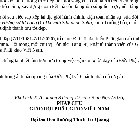
rước đó, ảnh hưởng trực tiếp đến đời sống của con người trên diện rộng 
o hòa bình, xây dựng đoàn kết mà còn là nguồn sống tích cực, nền tảng
sau việc sắp xếp lại địa giới hành chính, kiện toàn nhân sự, sửa đổi 
 vương sư tử hống
(
Cakkavatti Sīhanāda Sutta
, kinh Trường bộ), chúng
 định thành tựu tốt đẹp.
ập (7/11/1981-7/11/2026), tổ chức Đại hội đại biểu Phật giáo cấp tỉn
inh. Tôi mong mỗi chư vị Tôn túc, Tăng Ni, Phật tử thành viên của Giá
ủa Phật giáo Việt Nam.
t chúng ta nhiệt tâm hơn nữa trong việc vận dụng lời dạy của Đức Phật,
nh trong ánh hào quang của Đức Phật và Chánh pháp của Ngài.
Phật lịch 2570, mùng 8 tháng Tư năm Bính Ngọ (2026)
PHÁP CHỦ
GIÁO HỘI PHẬT GIÁO VIỆT NAM
Đại lão Hòa thượng Thích Trí Quảng