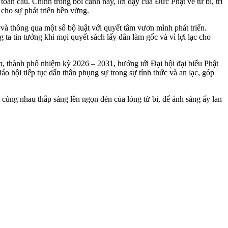
toàn cầu. Chính trong bối cảnh này, lời dạy của Đức Phật về từ bi, trí
 cho sự phát triển bền vững.
và thông qua một số bộ luật với quyết tâm vươn mình phát triển.
 ta tin tưởng khi mọi quyết sách lấy dân làm gốc và vì lợi lạc cho
h, thành phố nhiệm kỳ 2026 – 2031, hướng tới Đại hội đại biểu Phật
o hội tiếp tục dấn thân phụng sự trong sự tỉnh thức và an lạc, góp
 cùng nhau thắp sáng lên ngọn đèn của lòng từ bi, để ánh sáng ấy lan