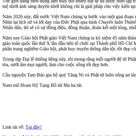
Thế giới đang biến động làm thay đổi nhiều trật tự đã được thiết lập t
tuệ dưới ánh sáng duyên khởi không chỉ là giải pháp cho việc kiến tạ
Năm 2026 này, đất nước Việt Nam chúng ta bước vào một giai đoạn mới 
Nhìn lại lịch sử và lời dạy của Đức Phật qua kinh
Chuyển luân Thánh
Nhân dân, thì sẽ có sự đồng điệu, đồng thuận, đoàn kết một lòng, nhất
Năm nay Giáo hội Phật giáo Việt Nam chúng ta kỷ niệm 45 năm thành l
giáo toàn quốc lần thứ X lần đầu tiên tổ chức tại Thành phố Hồ Chí M
phần trang nghiêm Giáo hội, phát huy truyền thống dân tộc tốt đẹp c
Trong dịp Đại lễ thiêng liêng này, tôi mong rằng mỗi người đệ tử Phậ
tỏa, sưởi ấm mọi người, làm cho cuộc sống tốt đẹp hơn.
Cầu nguyện Tam Bảo gia hộ quý Tăng Ni và Phật tử luôn sống an là
Nam mô Hoan Hỷ Tạng Bồ tát Ma ha tát.
Link tải về:
Tại đây!