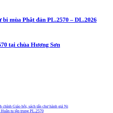
 từ bi mùa Phật đản PL.2570 – DL.2026
2570 tại chùa Hương Sơn
 chính Giáo hội, sách tấn chư hành giả Ni
 Huân tu tập trung PL.2570