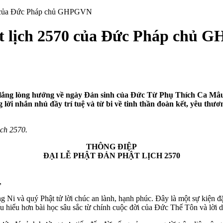
70 của Đức Pháp chủ GHPGVN
ật lịch 2570 của Đức Pháp chủ
g lắng lòng hướng về ngày Đản sinh của Đức Từ Phụ Thích Ca Mâu
nhắn nhủ đầy trí tuệ và từ bi về tinh thần đoàn kết, yêu thươn
ịch 2570.
THÔNG ĐIỆP
ĐẠI LỄ PHẬT ĐẢN PHẬT LỊCH 2570
,
ăng Ni và quý Phật tử lời chúc an lành, hạnh phúc. Đây là một sự kiệ
u hiểu hơn bài học sâu sắc từ chính cuộc đời của Đức Thế Tôn và lời d