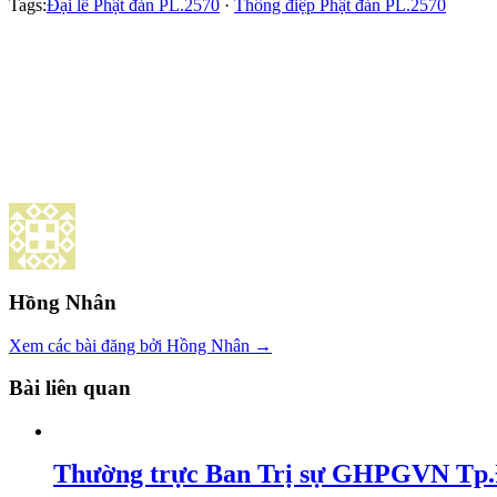
Tags:
Đại lễ Phật đản PL.2570
·
Thông điệp Phật đản PL.2570
Hồng Nhân
Xem các bài đăng bởi Hồng Nhân →
Bài liên quan
Thường trực Ban Trị sự GHPGVN Tp.Đ