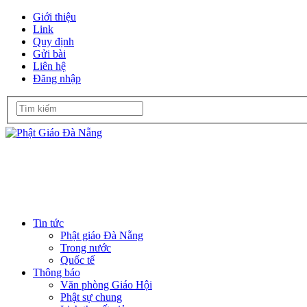
Giới thiệu
Link
Quy định
Gửi bài
Liên hệ
Đăng nhập
Tin tức
Phật giáo Đà Nẵng
Trong nước
Quốc tế
Thông báo
Văn phòng Giáo Hội
Phật sự chung