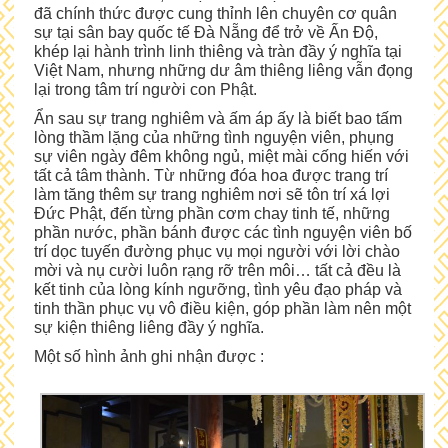
đã chính thức được cung thỉnh lên chuyên cơ quân
sự tại sân bay quốc tế Đà Nẵng để trở về Ấn Độ,
khép lại hành trình linh thiêng và tràn đầy ý nghĩa tại
Việt Nam, nhưng những dư âm thiêng liêng vẫn đọng
lại trong tâm trí người con Phật.
Ẩn sau sự trang nghiêm và ấm áp ấy là biết bao tấm
lòng thầm lặng của những tình nguyện viên, phụng
sự viên ngày đêm không ngủ, miệt mài cống hiến với
tất cả tâm thành. Từ những đóa hoa được trang trí
làm tăng thêm sự trang nghiêm nơi sẽ tôn trí xá lợi
Đức Phật, đến từng phần cơm chay tinh tế, những
phần nước, phần bánh được các tình nguyện viên bố
trí dọc tuyến đường phục vụ mọi người với lời chào
mời và nụ cười luôn rạng rỡ trên môi… tất cả đều là
kết tinh của lòng kính ngưỡng, tình yêu đạo pháp và
tinh thần phục vụ vô điều kiện, góp phần làm nên một
sự kiện thiêng liêng đầy ý nghĩa.
Một số hình ảnh ghi nhận được :