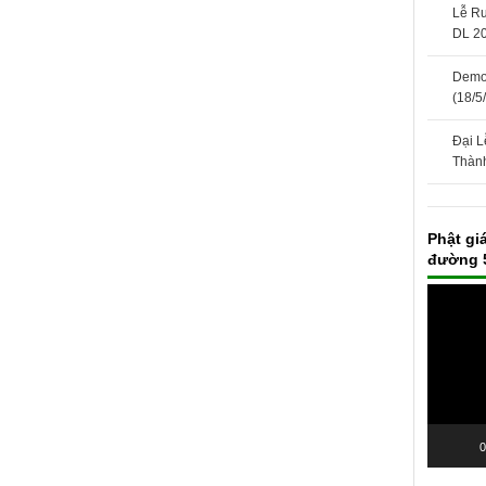
Lễ Rư
DL 2
Demo 
(18/5
Đại L
Thàn
Phật gi
đường 
Trình
chơi
Video
0