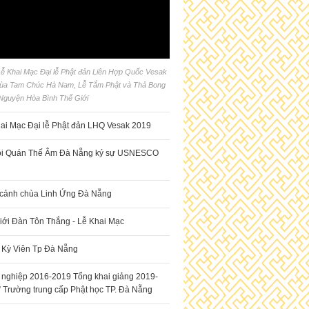
 Lễ Khai Mạc Đại lễ Phật đản Liên Hợp Quốc Vesak
chùa Tam Chúc Hà Nam, Lễ Tắm Phật và Thả Bong
Nguyện Hòa Bình Thế Giới
ai Mạc Đại lễ Phật đản LHQ Vesak 2019
ội Quán Thế Âm Đà Nẵng ký sự USNESCO
 cảnh chùa Linh Ứng Đà Nẵng
iới Đàn Tôn Thắng - Lễ Khai Mạc
 Kỳ Viên Tp Đà Nẵng
t nghiệp 2016-2019 Tổng khai giảng 2019-
 Trường trung cấp Phật học TP. Đà Nẵng