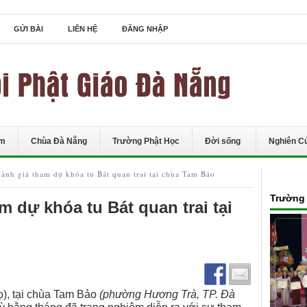
GỬI BÀI
LIÊN HỆ
ĐĂNG NHẬP
ểm
Chùa Đà Nẵng
Trường Phật Học
Đời sống
Nghiên C
ành giả tham dự khóa tu Bát quan trai tại chùa Tam Bảo
Trường 
 dự khóa tu Bát quan trai tại
), tại chùa Tam Bảo
(phường Hương Trà, TP. Đà