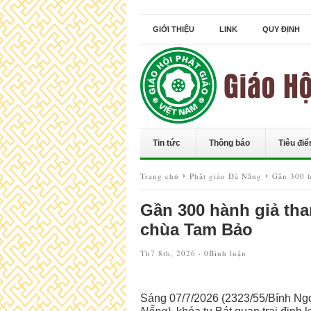
GIỚI THIỆU
LINK
QUY ĐỊNH
Tin tức
Thông báo
Tiêu đi
Trang chủ
Phật giáo Đà Nẵng
Gần 300 h
Gần 300 hành giả tham
chùa Tam Bảo
Th7 8th, 2026 ·
0Bình luận
Sáng 07/7/2026 (2323/55/Bính Ngọ