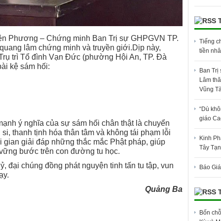
hiện Phương – Chứng minh Ban Trị sự GHPGVN TP.
Tiếng c
uang lâm chứng minh và truyền giới.
Dịp này,
tiền nh
ụ trì Tổ đình Vạn Đức (phường Hội An, TP. Đà
ài kệ sám hối:
Ban Trị
Lâm thă
Vũng Tà
“Dù khô
giáo Ca
ạnh ý nghĩa của sự sám hối chân thật là chuyển
 si, thanh tịnh hóa thân tâm và không tái phạm lỗi
Kinh Ph
 gian giải đáp những thắc mắc Phật pháp, giúp
Tây Tạn
 vững bước trên con đường tu học.
ỷ, đại chúng đồng phát nguyện tinh tấn tu tập, vun
Báo Giá
ạy.
Quảng Ba
Bốn chỗ