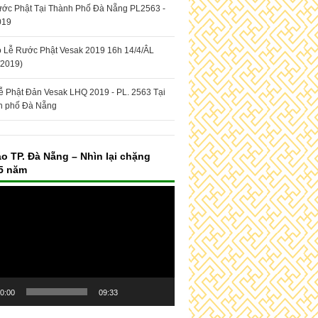
ớc Phật Tại Thành Phố Đà Nẵng PL2563 -
019
Lễ Rước Phật Vesak 2019 16h 14/4/ÂL
/2019)
ễ Phật Đản Vesak LHQ 2019 - PL. 2563 Tại
h phố Đà Nẵng
áo TP. Đà Nẵng – Nhìn lại chặng
5 năm
0:00
09:33