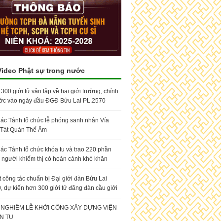
Video Phật sự trong nước
00 giới tử vân tập về hai giới trường, chính
ớc vào ngày đầu ĐGĐ Bửu Lai PL.2570
ác Tánh tổ chức lễ phóng sanh nhân Vía
 Tát Quán Thế Âm
ác Tánh tổ chức khóa tu và trao 220 phần
 người khiếm thị có hoàn cảnh khó khăn
t công tác chuẩn bị Đại giới đàn Bửu Lai
, dự kiến hơn 300 giới tử đăng đàn cầu giới
NGHIÊM LỄ KHỞI CÔNG XÂY DỰNG VIỆN
N TU