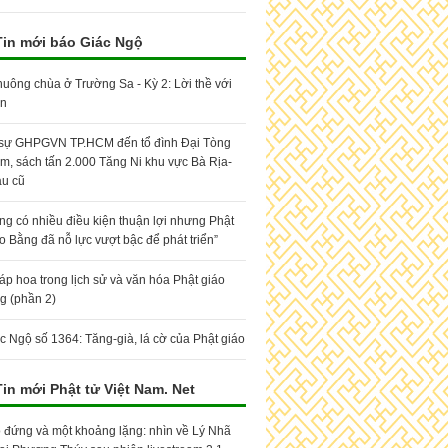
Tin mới báo Giác Ngộ
huông chùa ở Trường Sa - Kỳ 2: Lời thề với
ân
 sự GHPGVN TP.HCM đến tổ đình Đại Tòng
m, sách tấn 2.000 Tăng Ni khu vực Bà Rịa-
u cũ
ng có nhiều điều kiện thuận lợi nhưng Phật
o Bằng đã nỗ lực vượt bậc để phát triển”
áp hoa trong lịch sử và văn hóa Phật giáo
g (phần 2)
c Ngộ số 1364: Tăng-già, lá cờ của Phật giáo
Tin mới Phật tử Việt Nam. Net
 đứng và một khoảng lặng: nhìn về Lý Nhã