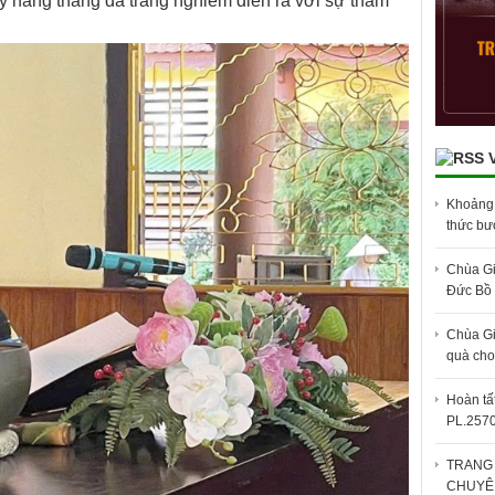
 kỳ hằng tháng đã trang nghiêm diễn ra với sự tham
Khoảng 3
thức bư
Chùa Gi
Đức Bồ
Chùa Gi
quà cho
Hoàn tấ
PL.2570
TRANG 
CHUYÊ