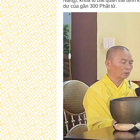
Nẵng)
, khóa tu Bát quan trai định
dự của gần 300 Phật tử.