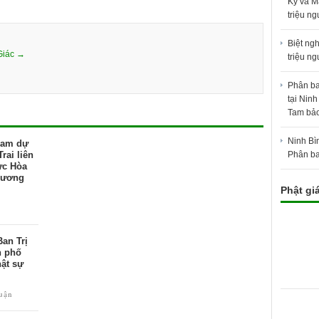
Kỳ và M
triệu n
Biệt ng
Giác →
triệu n
Phân ba
tại Ninh
Tam bả
Ninh Bì
ham dự
rai liên
Phân ba
ực Hòa
Dương
Phật gi
an Trị
h phố
hật sự
luận