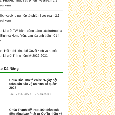
ai Phương Thúy sau phiên livestream 2,1
gười xem
hiệp và cộng nghiệp từ phiên livestream 2,1
gười xem
n Ni giới TW thăm, cúng dàng các trường hạ
 Bình và Hưng Yên: Lan tỏa tinh thần hộ trì
o
nh: Hội nghị công bố Quyết định và ra mắt
n Ni giới tỉnh nhiệm kỳ 2026-2031
áo Đà Nẵng
Chùa Hòa Thọ tổ chức “Ngày hội
toàn dân bảo vệ an ninh Tổ quốc”
2026
Th7 27th, 2026
·
0 Comment
Chùa Thạnh Mỹ trao 100 phần quà
đến đồng bào Phật tử Cơ Tu nhân kỷ