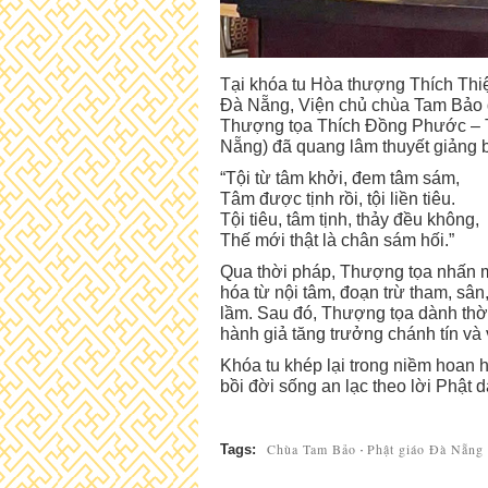
Tại khóa tu Hòa thượng Thích T
Đà Nẵng, Viện chủ chùa Tam Bảo q
Thượng tọa Thích Đồng Phước – Tr
Nẵng) đã quang lâm thuyết giảng b
“Tội từ tâm khởi, đem tâm sám,
Tâm được tịnh rồi, tội liền tiêu.
Tội tiêu, tâm tịnh, thảy đều không,
Thế mới thật là chân sám hối.”
Qua thời pháp, Thượng tọa nhấn m
hóa từ nội tâm, đoạn trừ tham, sân,
lầm. Sau đó, Thượng tọa dành thời
hành giả tăng trưởng chánh tín và
Khóa tu khép lại trong niềm hoan h
bồi đời sống an lạc theo lời Phật d
Chùa Tam Bảo
Phật giáo Đà Nẵng
Tags:
·