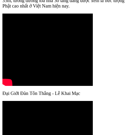
35m, tương đương tòa nhà 30 tầng đang được xem là bức tượng
Phật cao nhất ở Việt Nam hiện nay.
Đại Giới Đàn Tôn Thắng - Lễ Khai Mạc