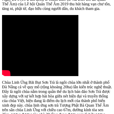
Thế Âm) của Lễ hội Quán Thế Âm 2019 thu hút hàng vạn chư tôn,
tăng ni, phật tử, đạo hữu cùng người dân, du khách tham gia.
Chùa Linh Ứng Bãi Bụt Sơn Trà là ngôi chùa lớn nhất ở thành phố
Đà Nẵng cả về quy mô (rộng khoảng 20ha) lẫn kiến trúc nghệ thuật.
Đây là ngôi chùa nằm trong quần thể du lịch bán đảo Sơn Trà được
xây dựng với sự kết hợp hài hòa giữa nét hiện đại và truyền thống
của chùa Việt, hiện đang là điểm du lịch mới của thành phố biển
xinh đẹp này. chùa linh ứng sơn trà Tượng Phật Bà Quan Thế Âm
trên sân chùa Linh Ứng với chiều cao 67m, đường kính tòa sen