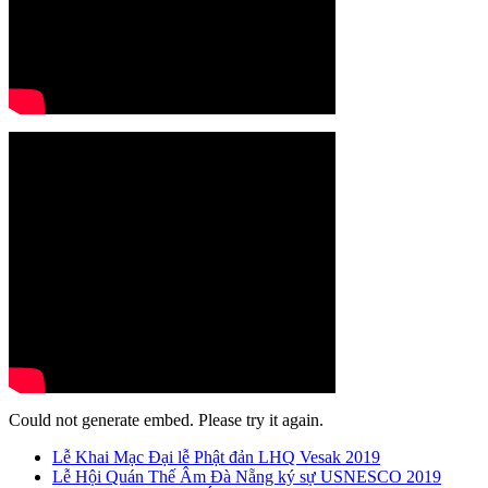
Could not generate embed. Please try it again.
Lễ Khai Mạc Đại lễ Phật đản LHQ Vesak 2019
Lễ Hội Quán Thế Âm Đà Nẵng ký sự USNESCO 2019