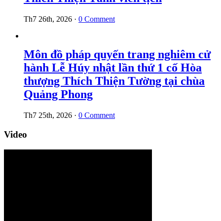
Th7 26th, 2026
·
0 Comment
Môn đồ pháp quyến trang nghiêm cử
hành Lễ Húy nhật lần thứ 1 cố Hòa
thượng Thích Thiện Tường tại chùa
Quảng Phong
Th7 25th, 2026
·
0 Comment
Video