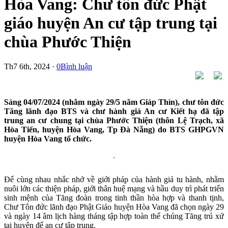
Hòa Vang: Chư tôn đức Phật
giáo huyện An cư tập trung tại
chùa Phước Thiện
Th7 6th, 2024 ·
0Bình luận
Sáng 04/07/2024 (nhằm ngày 29/5 năm Giáp Thìn), chư tôn đức
Tăng lãnh đạo BTS và chư hành giả An cư Kiết hạ đã tập
trung an cư chung tại chùa Phước Thiện (thôn Lệ Trạch, xã
Hòa Tiến, huyện Hòa Vang, Tp Đà Nẵng) do BTS GHPGVN
huyện Hòa Vang tổ chức.
Để cùng nhau nhắc nhở về giới pháp của hành giả tu hành, nhằm
nuôi lớn các thiện pháp, giới thân huệ mạng và hầu duy trì phát triển
sinh mệnh của Tăng đoàn trong tinh thần hòa hợp và thanh tịnh,
Chư Tôn đức lãnh đạo Phật Giáo huyện Hòa Vang đã chọn ngày 29
và ngày 14 âm lịch hàng tháng tập hợp toàn thể chúng Tăng trú xứ
tại huyện để an cư tập trung.