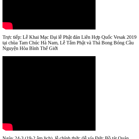
Trực tiếp: Lễ Khai Mạc Đại lễ Phật đản Liên Hợp Quốc Vesak 2019
tại chùa Tam Chúc Hà Nam, Lễ Tắm Phật và Thả Bong Bóng Cầu
Nguyện Hòa Bình Thế Giới
Ngày 24-3 (19-2 âm lịch), lễ chính thức (lễ vía Đức Bồ tát Quán