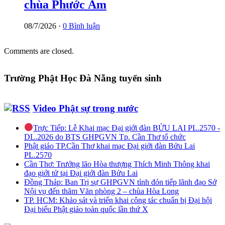
chùa Phước Ấm
08/7/2026 ·
0 Bình luận
Comments are closed.
Trường Phật Học Đà Nẵng tuyển sinh
Video Phật sự trong nước
Trực Tiếp: Lễ Khai mạc Đại giới đàn BỬU LAI PL.2570 -
DL.2026 do BTS GHPGVN Tp. Cần Thơ tổ chức
Phật giáo TP.Cần Thơ khai mạc Đại giới đàn Bửu Lai
PL.2570
Cần Thơ: Trưởng lão Hòa thượng Thích Minh Thông khai
đạo giới tử tại Đại giới đàn Bửu Lai
Đồng Tháp: Ban Trị sự GHPGVN tỉnh đón tiếp lãnh đạo Sở
Nội vụ đến thăm Văn phòng 2 – chùa Hòa Long
TP. HCM: Khảo sát và triển khai công tác chuẩn bị Đại hội
Đại biểu Phật giáo toàn quốc lần thứ X