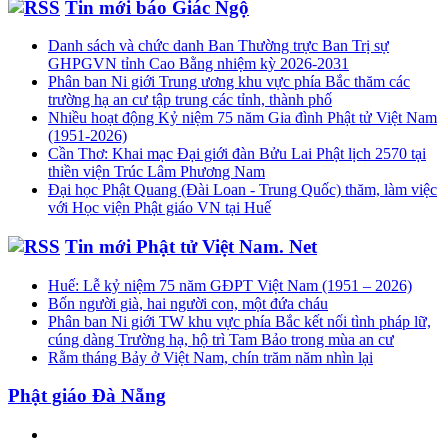
Tin mới báo Giác Ngộ
Danh sách và chức danh Ban Thường trực Ban Trị sự
GHPGVN tỉnh Cao Bằng nhiệm kỳ 2026-2031
Phân ban Ni giới Trung ương khu vực phía Bắc thăm các
trường hạ an cư tập trung các tỉnh, thành phố
Nhiều hoạt động Kỷ niệm 75 năm Gia đình Phật tử Việt Nam
(1951-2026)
Cần Thơ: Khai mạc Đại giới đàn Bửu Lai Phật lịch 2570 tại
thiền viện Trúc Lâm Phương Nam
Đại học Phật Quang (Đài Loan - Trung Quốc) thăm, làm việc
với Học viện Phật giáo VN tại Huế
Tin mới Phật tử Việt Nam. Net
Huế: Lễ kỷ niệm 75 năm GĐPT Việt Nam (1951 – 2026)
Bốn người già, hai người con, một đứa cháu
Phân ban Ni giới TW khu vực phía Bắc kết nối tình pháp lữ,
cúng dàng Trường hạ, hộ trì Tam Bảo trong mùa an cư
Rằm tháng Bảy ở Việt Nam, chín trăm năm nhìn lại
Phật giáo Đà Nẵng