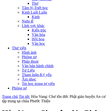
Thơ
Tâm lý-Triết học
Kinh Luật Luận
Kinh
Nghi lễ
Lĩnh vực khác
Kiến trúc
Văn hóa
Hội họa
Văn học
Thư viện
Hình ảnh
Phóng sự
Pháp thoại
Văn bản hành chính
Tư Liệu
Tham luận-Kỷ yếu
Âm nhạc
Tin học trong tự viện
Phóng sự
Trang chủ
Tin tức
Hòa Vang: Chư tôn đức Phật giáo huyện An cư
tập trung tại chùa Phước Thiện