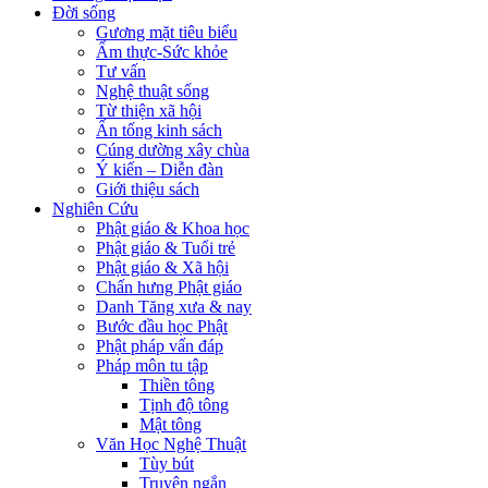
Đời sống
Gương mặt tiêu biểu
Ẩm thực-Sức khỏe
Tư vấn
Nghệ thuật sống
Từ thiện xã hội
Ấn tống kinh sách
Cúng dường xây chùa
Ý kiến – Diễn đàn
Giới thiệu sách
Nghiên Cứu
Phật giáo & Khoa học
Phật giáo & Tuổi trẻ
Phật giáo & Xã hội
Chấn hưng Phật giáo
Danh Tăng xưa & nay
Bước đầu học Phật
Phật pháp vấn đáp
Pháp môn tu tập
Thiền tông
Tịnh độ tông
Mật tông
Văn Học Nghệ Thuật
Tùy bút
Truyện ngắn