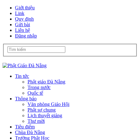
Giới thiệu
Link
Quy định
Gửi bài
Liên hệ
Đăng nhập
Tin tức
Phật giáo Đà Nẵng
Trong nước
Quốc tế
Thông báo
Văn phòng Giáo Hội
Phật sự chung
Lịch thuyết giảng
Thư mời
Tiêu điểm
Chùa Đà Nẵng
Trường Phật Học