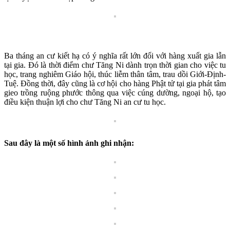
Ba tháng an cư kiết hạ có ý nghĩa rất lớn đối với hàng xuất gia lẫn
tại gia. Đó là thời điểm chư Tăng Ni dành trọn thời gian cho việc tu
học, trang nghiêm Giáo hội, thúc liễm thân tâm, trau dồi Giới-Định-
Tuệ. Đồng thời, đây cũng là cơ hội cho hàng Phật tử tại gia phát tâm
gieo trồng ruộng phước thông qua việc cúng dường, ngoại hộ, tạo
điều kiện thuận lợi cho chư Tăng Ni an cư tu học.
Sau đây là một số hình ảnh ghi nhận: