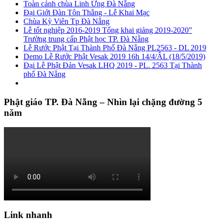
Toàn cảnh chùa Linh Ứng Đà Nẵng
Đại Giới Đàn Tôn Thắng - Lễ Khai Mạc
Chùa Kỳ Viên Tp Đà Nẵng
Lễ tốt nghiệp 2016-2019 Tổng khai giảng 2019-2020”
Trường trung cấp Phật học TP. Đà Nẵng
Lễ Rước Phật Tại Thành Phố Đà Nẵng PL2563 - DL 2019
Demo Lễ Rước Phật Vesak 2019 16h 14/4/ÂL (18/5/2019)
Đại Lễ Phật Đản Vesak LHQ 2019 - PL. 2563 Tại Thành
phố Đà Nẵng
Phật giáo TP. Đà Nẵng – Nhìn lại chặng đường 5
năm
Link nhanh