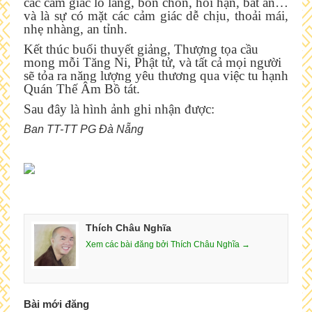
các cảm giác lo lắng, bồn chồn, hối hận, bất an…
và là sự có mặt các cảm giác dễ chịu, thoải mái,
nhẹ nhàng, an tỉnh.
Kết thúc buổi thuyết giảng, Thượng tọa cầu
mong mỗi Tăng Ni, Phật tử, và tất cả mọi người
sẽ tỏa ra năng lượng yêu thương qua việc tu hạnh
Quán Thế Âm Bồ tát.
Sau đây là hình ảnh ghi nhận được:
Ban TT-TT PG Đà Nẵng
Thích Châu Nghĩa
Xem các bài đăng bởi Thích Châu Nghĩa →
Bài mới đăng