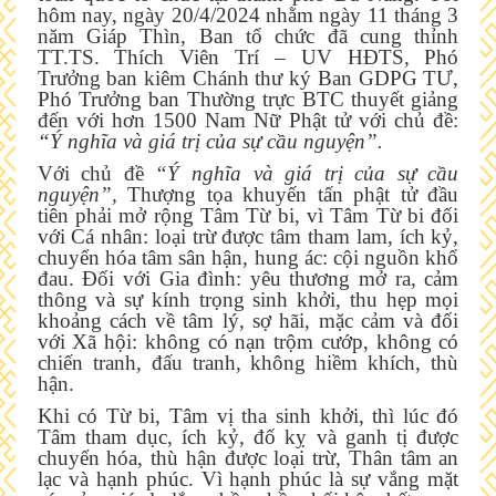
hôm nay, ngày 20/4/2024 nhằm ngày 11 tháng 3
năm Giáp Thìn, Ban tổ chức đã cung thỉnh
TT.TS. Thích Viên Trí – UV HĐTS, Phó
Trưởng ban kiêm Chánh thư ký Ban GDPG TƯ,
Phó Trưởng ban Thường trực BTC thuyết giảng
đến với hơn 1500 Nam Nữ Phật tử với chủ đề:
“
Ý nghĩa và giá trị của sự cầu nguyện
”.
Với chủ đề
“
Ý nghĩa và giá trị của sự cầu
nguyện
”,
Thượng tọa khuyến tấn phật tử đầu
tiên phải mở rộng Tâm Từ bi, vì Tâm Từ bi đối
với Cá nhân: loại trừ được tâm tham lam, ích kỷ,
chuyển hóa tâm sân hận, hung ác: cội nguồn khổ
đau. Đối với Gia đình: yêu thương mở ra, cảm
thông và sự kính trọng sinh khởi, thu hẹp mọi
khoảng cách về tâm lý, sợ hãi, mặc cảm và đối
với Xã hội: không có nạn trộm cướp, không có
chiến tranh, đấu tranh, không hiềm khích, thù
hận.
Khi có Từ bi, Tâm vị tha sinh khởi, thì lúc đó
Tâm tham dục, ích kỷ, đố kỵ và ganh tị được
chuyển hóa, thù hận được loại trừ, Thân tâm an
lạc và hạnh phúc. Vì hạnh phúc là sự vắng mặt