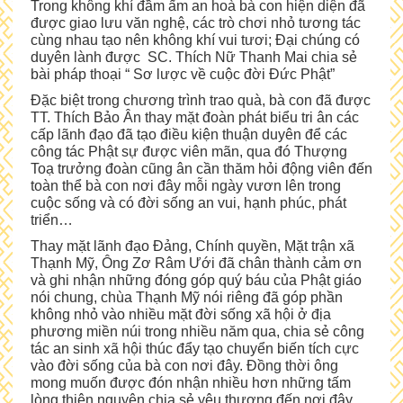
Trong không khí đầm ấm an hoà bà con hiện diện đã
được giao lưu văn nghệ, các trò chơi nhỏ tương tác
cùng nhau tạo nên không khí vui tươi; Đại chúng có
duyên lành được SC. Thích Nữ Thanh Mai chia sẻ
bài pháp thoại “ Sơ lược về cuộc đời Đức Phật”
Đặc biệt trong chương trình trao quà, bà con đã được
TT. Thích Bảo Ân thay mặt đoàn phát biểu tri ân các
cấp lãnh đạo đã tạo điều kiện thuận duyên để các
công tác Phật sự được viên mãn, qua đó Thượng
Toạ trưởng đoàn cũng ân cần thăm hỏi động viên đến
toàn thể bà con nơi đây mỗi ngày vươn lên trong
cuộc sống và có đời sống an vui, hạnh phúc, phát
triển…
Thay mặt lãnh đạo Đảng, Chính quyền, Mặt trận xã
Thạnh Mỹ, Ông Zơ Râm Ưới đã chân thành cảm ơn
và ghi nhận những đóng góp quý báu của Phật giáo
nói chung, chùa Thạnh Mỹ nói riêng đã góp phần
không nhỏ vào nhiều mặt đời sống xã hội ở địa
phương miền núi trong nhiều năm qua, chia sẻ công
tác an sinh xã hội thúc đẩy tạo chuyển biến tích cực
vào đời sống của bà con nơi đây. Đồng thời ông
mong muốn được đón nhận nhiều hơn những tấm
lòng thiện nguyện chia sẻ yêu thương đến nơi đây.