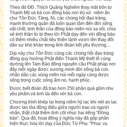
Theo đó ĐĐ. Thích Quảng Nghiêm thay mặt bổn tự
Thạnh Mỹ và bà con đồng bào nơi trú xứ niệm ân
chư Tôn Đức Tăng, Ni, các chúng hội đạo tràng,
mạnh thường quân đã luôn quan tâm đến đời sống
vật chất, tinh thần của đồng bào miền núi xa xôi, chia
sẻ tinh thần từ bi theo lời Phật dạy đến với đồng bào
có thêm nhiều chất liệu thiện lành vươn lên thay đổi
dần sự khó khăn trong tình đoàn kết yêu thương…
Dịp này chư Tôn Đức cùng các chúng hội đạo tràng
đồng quy hướng Phật điện Thạnh Mỹ thiết lễ cúng
dường lên Tam Bảo đồng nguyện cầu Phật pháp nơi
đây mỗi ngày được xương minh đời sống bà con
nhân dân các vùng miền núi mỗi ngày càng được
sống trong cuộc sống ấm no, hạnh phúc.
Được biết đoàn đã trao hơn 250 phần quà gồm nhu
yêu phẩm và tịnh tài đến với bà con.
Chương trình khép lại trong niềm hỷ lạc khi nét an lạc
được lan tỏa đồng điệu giữa người trao và người
nhận, thắt chặt thêm tình cốt nhục hai tiếng “Đồng
bào”. Qua đó, hoạt động ý nghĩa này đã góp phần
hiện thực hóa lời dạy của Đức Từ Phụ: “Phục vụ