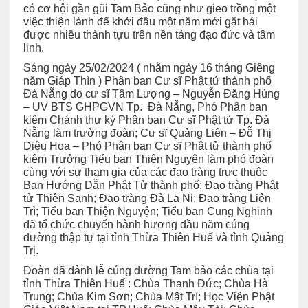
có cơ hội gần gũi Tam Bảo cũng như gieo trồng một
việc thiện lành để khởi đầu một năm mới gặt hái
được nhiều thành tựu trên nền tảng đạo đức và tâm
linh.
Sáng ngày 25/02/2024 ( nhằm ngày 16 tháng Giêng
năm Giáp Thìn ) Phân ban Cư sĩ Phật tử thành phố
Đà Nẵng do cư sĩ Tâm Lượng – Nguyễn Đăng Hùng
– UV BTS GHPGVN Tp. Đà Nẵng, Phó Phân ban
kiêm Chánh thư ký Phân ban Cư sĩ Phật tử Tp. Đà
Nẵng làm trưởng đoàn; Cư sĩ Quảng Liên – Đỗ Thị
Diệu Hoa – Phó Phân ban Cư sĩ Phật tử thành phố
kiêm Trưởng Tiểu ban Thiện Nguyện làm phó đoàn
cùng với sự tham gia của các đạo tràng trực thuộc
Ban Hướng Dẫn Phật Tử thành phố: Đạo tràng Phật
tử Thiện Sanh; Đạo tràng Đà La Ni; Đạo tràng Liên
Trì; Tiểu ban Thiện Nguyện; Tiểu ban Cung Nghinh
đã tổ chức chuyến hành hương đầu năm cúng
dường thập tự tại tỉnh Thừa Thiên Huế và tỉnh Quảng
Trị.
Đoàn đã đảnh lễ cúng dường Tam bảo các chùa tại
tỉnh Thừa Thiên Huế : Chùa Thanh Đức; Chùa Hà
Trung; Chùa Kim Sơn; Chùa Mật Trí; Học Viện Phật