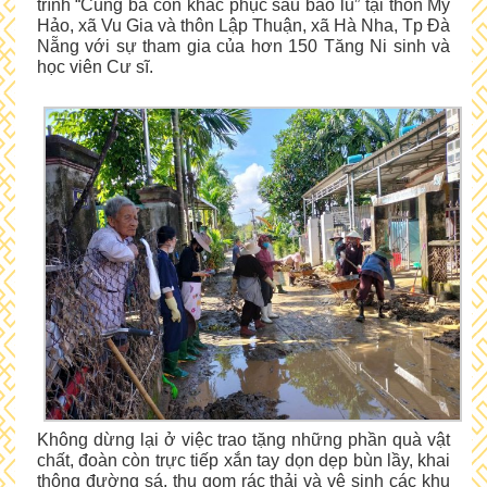
trình “Cùng bà con khắc phục sau bão lũ” tại thôn Mỹ
Hảo, xã Vu Gia và thôn Lập Thuận, xã Hà Nha, Tp Đà
Nẵng với sự tham gia của hơn 150 Tăng Ni sinh và
học viên Cư sĩ.
Không dừng lại ở việc trao tặng những phần quà vật
chất, đoàn còn trực tiếp xắn tay dọn dẹp bùn lầy, khai
thông đường sá, thu gom rác thải và vệ sinh các khu